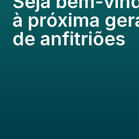
Seja bem-vin
à próxima ge
de anfitriões