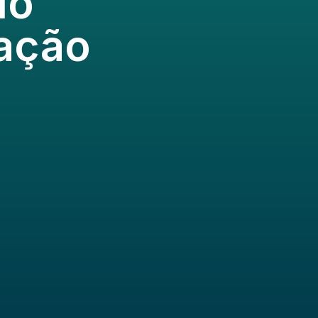
do
ração